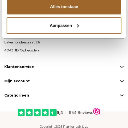
Alles toestaan
info@plantenbakkenenzo.nl
085 – 487 19 00
Aanpassen
KvK-nummer: 76593711
BTW-nummer: NL860691871B01
Lakemondsestraat 26
4043 JD Opheusden
Klantenservice
Mijn account
Categorieën
Copyright 2026 Plantenbak & zo