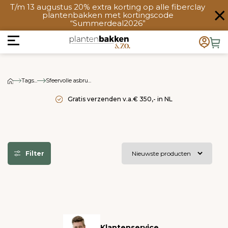
T/m 13 augustus 20% extra korting op alle fiberclay
plantenbakken met kortingscode
“Summerdeal2026”
Tags...
Sfeervolle asbru...
Gratis verzenden v.a.€ 350,- in NL
Filter
Klantenservice