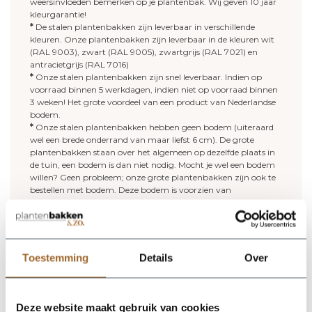
weersinvloeden bemerken op je plantenbak. Wij geven 10 jaar
kleurgarantie!
*
De stalen plantenbakken zijn leverbaar in verschillende
kleuren. Onze plantenbakken zijn leverbaar in de kleuren wit
(RAL 9003), zwart (RAL 9005), zwartgrijs (RAL 7021) en
antracietgrijs (RAL 7016)
*
Onze stalen plantenbakken zijn snel leverbaar. Indien op
voorraad binnen 5 werkdagen, indien niet op voorraad binnen
3 weken! Het grote voordeel van een product van Nederlandse
bodem.
*
Onze stalen plantenbakken hebben geen bodem (uiteraard
wel een brede onderrand van maar liefst 6 cm). De grote
plantenbakken staan over het algemeen op dezelfde plaats in
de tuin, een bodem is dan niet nodig. Mocht je wel een bodem
willen? Geen probleem; onze grote plantenbakken zijn ook te
bestellen met bodem. Deze bodem is voorzien van
afwateringsgaten.
*
Vijf jaar garantie op onze stalen plantenbakken!
Meer lezen over onze stalen plantenbakken? Lees gerust
verder
.
Toestemming
Details
Over
Vullen van een grote plantenbak:
Kies je voor een grote stalen plantenbak zonder bodem? Maak
Deze website maakt gebruik van cookies
dan gebruik van potgrond, je hebt geen hydrokorrels nodig.