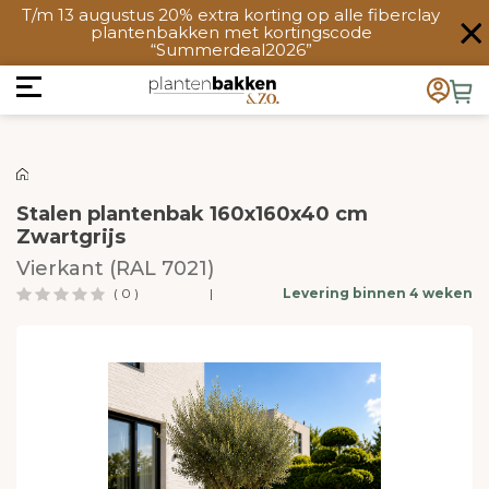
T/m 13 augustus 20% extra korting op alle fiberclay
plantenbakken met kortingscode
“Summerdeal2026”
Stalen plantenbak 160x160x40 cm
Zwartgrijs
Vierkant (RAL 7021)
( 0 )
|
Levering binnen 4 weken