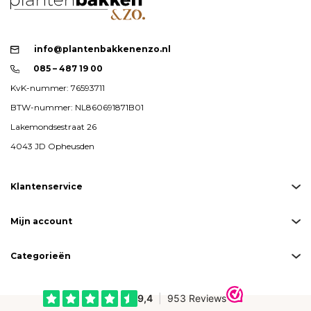
info@plantenbakkenenzo.nl
085 – 487 19 00
KvK-nummer: 76593711
BTW-nummer: NL860691871B01
Lakemondsestraat 26
4043 JD Opheusden
Klantenservice
Mijn account
Categorieën