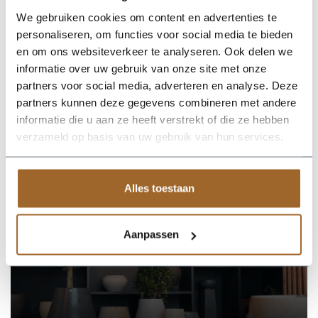
Voor deze plantenbak heb je ongeveer 33 zakken potgrond
We gebruiken cookies om content en advertenties te
nodig.
personaliseren, om functies voor social media te bieden
Kies je voor een grote plantenbak met bodem? Maak dan
en om ons websiteverkeer te analyseren. Ook delen we
gebruik van potgrond en hydrokorrels. Zorg in ieder geval voor
informatie over uw gebruik van onze site met onze
een goede afwatering! Onze Luxor plantenbakken zijn al
voorzien van afwateringsgaten.
partners voor social media, adverteren en analyse. Deze
partners kunnen deze gegevens combineren met andere
informatie die u aan ze heeft verstrekt of die ze hebben
Neem voor levering in Belgie even contact met ons op.
Gezien de afmetingen gelden hiervoor andere tarieven.
verzameld op basis van uw gebruik van hun services.
Alles toestaan
Op zoek naar een vakkundige
hulp?
Aanpassen
Neem contact op of bezoek de showroom!
Stel je vraag