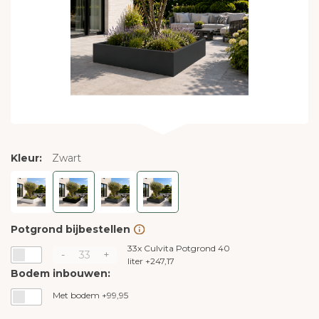
Kleur:
Zwart
Potgrond bijbestellen
33x
Culvita Potgrond 40
-
+
liter
+
247,17
Bodem inbouwen:
Met bodem +99,95