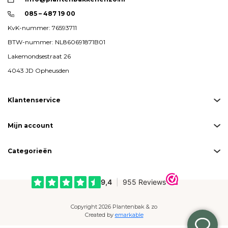
085 – 487 19 00
KvK-nummer: 76593711
BTW-nummer: NL860691871B01
Lakemondsestraat 26
4043 JD Opheusden
Klantenservice
Mijn account
Categorieën
Copyright 2026 Plantenbak & zo
Created by
emarkable