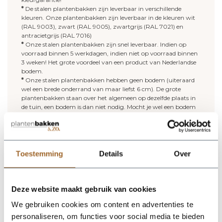
*
De stalen plantenbakken zijn leverbaar in verschillende
kleuren. Onze plantenbakken zijn leverbaar in de kleuren wit
(RAL 9003), zwart (RAL 9005), zwartgrijs (RAL 7021) en
antracietgrijs (RAL 7016)
*
Onze stalen plantenbakken zijn snel leverbaar. Indien op
voorraad binnen 5 werkdagen, indien niet op voorraad binnen
3 weken! Het grote voordeel van een product van Nederlandse
bodem.
*
Onze stalen plantenbakken hebben geen bodem (uiteraard
wel een brede onderrand van maar liefst 6 cm). De grote
plantenbakken staan over het algemeen op dezelfde plaats in
de tuin, een bodem is dan niet nodig. Mocht je wel een bodem
willen? Geen probleem; onze grote plantenbakken zijn ook te
bestellen met bodem. Deze bodem is voorzien van
afwateringsgaten.
*
Vijf jaar garantie op onze stalen plantenbakken!
Toestemming
Details
Over
Meer lezen over onze stalen plantenbakken? Lees gerust
verder
.
Vullen van een grote plantenbak:
Deze website maakt gebruik van cookies
Kies je voor een grote stalen plantenbak zonder bodem? Maak
We gebruiken cookies om content en advertenties te
dan gebruik van potgrond, je hebt geen hydrokorrels nodig.
personaliseren, om functies voor social media te bieden
Voor deze plantenbak heb je ongeveer 25 zakken potgrond