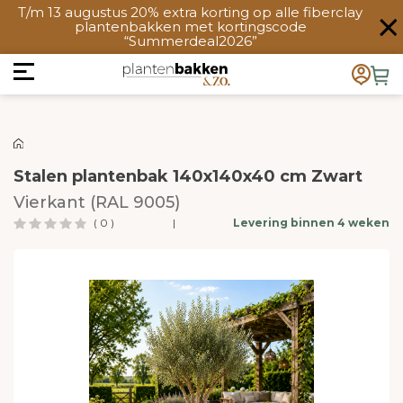
T/m 13 augustus 20% extra korting op alle fiberclay
plantenbakken met kortingscode
“Summerdeal2026”
Stalen plantenbak 140x140x40 cm Zwart
Vierkant (RAL 9005)
( 0 )
|
Levering binnen 4 weken