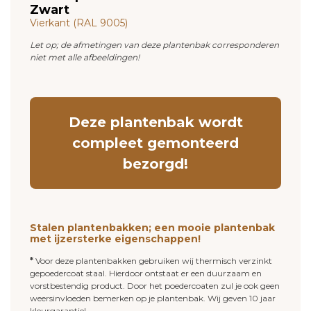
Zwart
Vierkant (RAL 9005)
Let op; de afmetingen van deze plantenbak corresponderen
niet met alle afbeeldingen!
Deze plantenbak wordt
compleet gemonteerd
bezorgd!
Stalen plantenbakken; een mooie plantenbak
met ijzersterke eigenschappen!
*
Voor deze plantenbakken gebruiken wij thermisch verzinkt
gepoedercoat staal. Hierdoor ontstaat er een duurzaam en
vorstbestendig product. Door het poedercoaten zul je ook geen
weersinvloeden bemerken op je plantenbak. Wij geven 10 jaar
kleurgarantie!