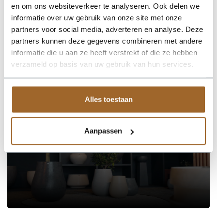
nodig.
en om ons websiteverkeer te analyseren. Ook delen we
informatie over uw gebruik van onze site met onze
Kies je voor een grote plantenbak met bodem? Maak dan
partners voor social media, adverteren en analyse. Deze
gebruik van potgrond en hydrokorrels. Zorg in ieder geval voor
een goede afwatering! Onze Luxor plantenbakken zijn al
partners kunnen deze gegevens combineren met andere
voorzien van afwateringsgaten.
informatie die u aan ze heeft verstrekt of die ze hebben
verzameld op basis van uw gebruik van hun services.
Alles toestaan
Op zoek naar een vakkundige
hulp?
Neem contact op of bezoek de showroom!
Aanpassen
Stel je vraag