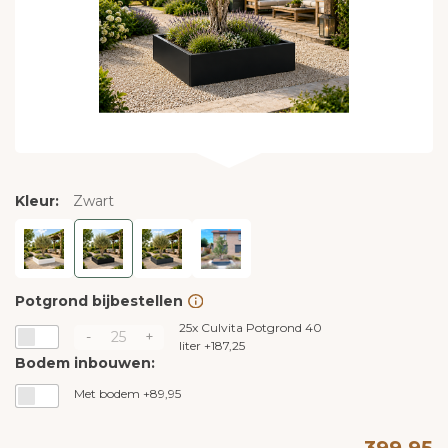
Kleur:
Zwart
Potgrond bijbestellen
25x
Culvita Potgrond 40
-
+
liter
+
187,25
Bodem inbouwen:
Met bodem +89,95
399,95