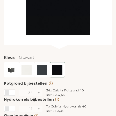
Kleur:
Gitzwart
Potgrond bijbestellen
34x
Culvita Potgrond 40
-
+
liter
+
254,66
Hydrokorrels bijbestellen
11x
Culvita Hydrokorrels 40
-
+
liter
+
186,45
Overlooppijpje