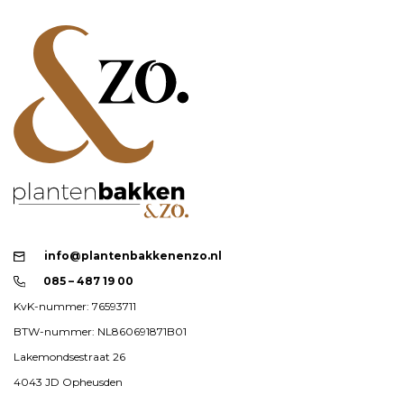
info@plantenbakkenenzo.nl
085 – 487 19 00
KvK-nummer: 76593711
BTW-nummer: NL860691871B01
Lakemondsestraat 26
4043 JD Opheusden