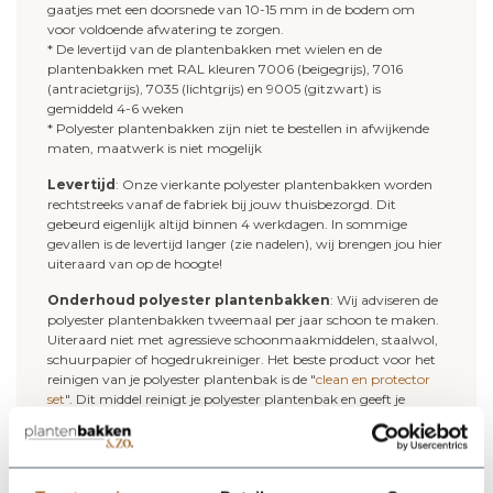
gaatjes met een doorsnede van 10-15 mm in de bodem om
voor voldoende afwatering te zorgen.
* De levertijd van de plantenbakken met wielen en de
plantenbakken met RAL kleuren 7006 (beigegrijs), 7016
(antracietgrijs), 7035 (lichtgrijs) en 9005 (gitzwart) is
gemiddeld 4-6 weken
* Polyester plantenbakken zijn niet te bestellen in afwijkende
maten, maatwerk is niet mogelijk
Levertijd
: Onze vierkante polyester plantenbakken worden
rechtstreeks vanaf de fabriek bij jouw thuisbezorgd. Dit
gebeurd eigenlijk altijd binnen 4 werkdagen. In sommige
gevallen is de levertijd langer (zie nadelen), wij brengen jou hier
uiteraard van op de hoogte!
Onderhoud polyester plantenbakken
: Wij adviseren de
polyester plantenbakken tweemaal per jaar schoon te maken.
Uiteraard niet met agressieve schoonmaakmiddelen, staalwol,
schuurpapier of hogedrukreiniger. Het beste product voor het
reinigen van je polyester plantenbak is de "
clean en protector
set
". Dit middel reinigt je polyester plantenbak en geeft je
plantenbak een nieuwe beschermlaag.
Deze plantenbakken zijn ook leverbaar in
onderstaande RAL kleuren