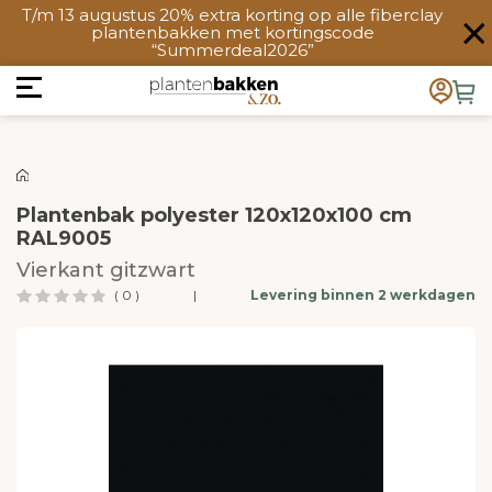
T/m 13 augustus 20% extra korting op alle fiberclay
plantenbakken met kortingscode
“Summerdeal2026”
Plantenbak polyester 120x120x100 cm
RAL9005
Vierkant gitzwart
( 0 )
|
Levering binnen 2 werkdagen