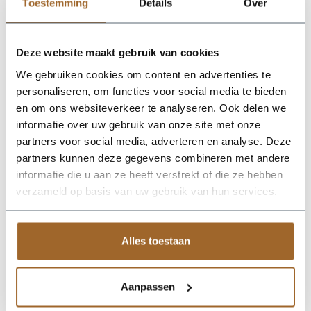
Plantenbak RAL 1015 licht ivoorkleurig
Toestemming
Details
Over
Plantenbak RAL 7022 Ombergrijs
Plantenbak RAL 7044 Zijdegrijs
Plantenbak RAL 7006 Beigegrijs
Plantenbak RAL 9002 Grijswit
Deze website maakt gebruik van cookies
Plantenbak RAL 6013 Rietgroen
We gebruiken cookies om content en advertenties te
Plantenbak RAL 7031 Blauwgrijs
Plantenbak RAL 8004 Koperbruin
personaliseren, om functies voor social media te bieden
Plantenbak RAL 8019 Grijsbruin
en om ons websiteverkeer te analyseren. Ook delen we
Plantenbak RAL 8024 Beigebruin
informatie over uw gebruik van onze site met onze
Plantenbak RAL 1014 Ivoorkleurig
Plantenbak RAL 1019 Grijsbeige
partners voor social media, adverteren en analyse. Deze
Plantenbak RAL 3007 Zwartrood
partners kunnen deze gegevens combineren met andere
Plantenbak RAL 3015 Lichtroze
informatie die u aan ze heeft verstrekt of die ze hebben
Plantenbak RAL 4004 Bordeauxpaars
Plantenbak RAL 5002 Ultramarijnblauw
verzameld op basis van uw gebruik van hun services.
Plantenbak RAL 6004 Blauwgroen
Plantenbak RAL 6021 Bleekgroen
Plantenbak RAL 7030 Steengrijs
Plantenbak RAL 7035 Lichtgrijs
Alles toestaan
Plantenbak RAL 7039 Kwartsgrijs
Plantenbak RAL 9001 Cremewit
Levertijd 5 tot 6 weken. Prijs gelijk aan standaardkleuren.
Aanpassen