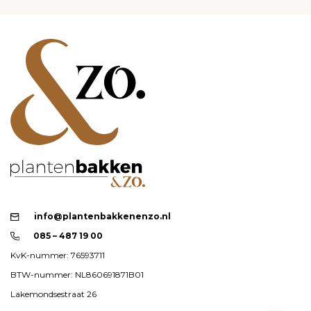
info@plantenbakkenenzo.nl
085 – 487 19 00
KvK-nummer: 76593711
BTW-nummer: NL860691871B01
Lakemondsestraat 26