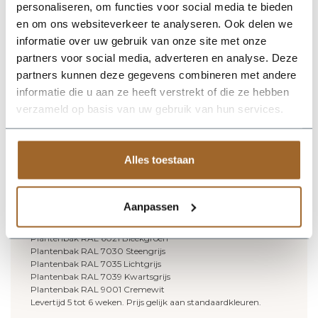
personaliseren, om functies voor social media te bieden
onderstaande RAL kleuren
Plantenbak RAL 1015 licht ivoorkleurig
en om ons websiteverkeer te analyseren. Ook delen we
Plantenbak RAL 7022 Ombergrijs
informatie over uw gebruik van onze site met onze
Plantenbak RAL 7044 Zijdegrijs
partners voor social media, adverteren en analyse. Deze
Plantenbak RAL 7006 Beigegrijs
Plantenbak RAL 9002 Grijswit
partners kunnen deze gegevens combineren met andere
Plantenbak RAL 6013 Rietgroen
informatie die u aan ze heeft verstrekt of die ze hebben
Plantenbak RAL 7031 Blauwgrijs
verzameld op basis van uw gebruik van hun services.
Plantenbak RAL 8004 Koperbruin
Plantenbak RAL 8019 Grijsbruin
Plantenbak RAL 8024 Beigebruin
Plantenbak RAL 1014 Ivoorkleurig
Alles toestaan
Plantenbak RAL 1019 Grijsbeige
Plantenbak RAL 3007 Zwartrood
Plantenbak RAL 3015 Lichtroze
Plantenbak RAL 4004 Bordeauxpaars
Aanpassen
Plantenbak RAL 5002 Ultramarijnblauw
Plantenbak RAL 6004 Blauwgroen
Plantenbak RAL 6021 Bleekgroen
Plantenbak RAL 7030 Steengrijs
Plantenbak RAL 7035 Lichtgrijs
Plantenbak RAL 7039 Kwartsgrijs
Plantenbak RAL 9001 Cremewit
Levertijd 5 tot 6 weken. Prijs gelijk aan standaardkleuren.