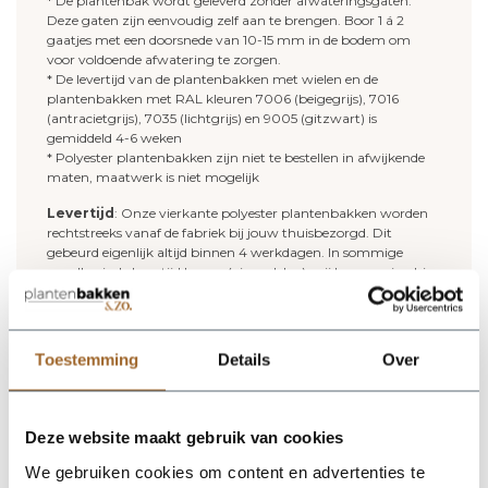
* De plantenbak wordt geleverd zonder afwateringsgaten.
Deze gaten zijn eenvoudig zelf aan te brengen. Boor 1 á 2
gaatjes met een doorsnede van 10-15 mm in de bodem om
voor voldoende afwatering te zorgen.
* De levertijd van de plantenbakken met wielen en de
plantenbakken met RAL kleuren 7006 (beigegrijs), 7016
(antracietgrijs), 7035 (lichtgrijs) en 9005 (gitzwart) is
gemiddeld 4-6 weken
* Polyester plantenbakken zijn niet te bestellen in afwijkende
maten, maatwerk is niet mogelijk
Levertijd
: Onze vierkante polyester plantenbakken worden
rechtstreeks vanaf de fabriek bij jouw thuisbezorgd. Dit
gebeurd eigenlijk altijd binnen 4 werkdagen. In sommige
gevallen is de levertijd langer (zie nadelen), wij brengen jou hier
uiteraard van op de hoogte!
Onderhoud polyester plantenbakken
: Wij adviseren de
polyester plantenbakken tweemaal per jaar schoon te maken.
Toestemming
Details
Over
Uiteraard niet met agressieve schoonmaakmiddelen, staalwol,
schuurpapier of hogedrukreiniger. Het beste product voor het
reinigen van je polyester plantenbak is de "
clean en protector
set
". Dit middel reinigt je polyester plantenbak en geeft je
Deze website maakt gebruik van cookies
plantenbak een nieuwe beschermlaag.
We gebruiken cookies om content en advertenties te
Deze plantenbakken zijn ook leverbaar in