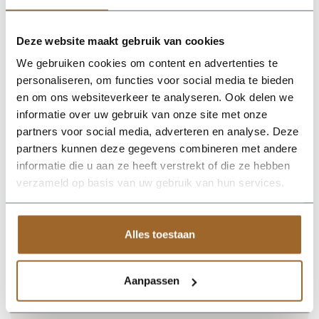
Plantenbak RAL 1015 licht ivoorkleurig
Plantenbak RAL 7022 Ombergrijs
Plantenbak RAL 7044 Zijdegrijs
Deze website maakt gebruik van cookies
Plantenbak RAL 7006 Beigegrijs
Plantenbak RAL 9002 Grijswit
We gebruiken cookies om content en advertenties te
Plantenbak RAL 6013 Rietgroen
Plantenbak RAL 7031 Blauwgrijs
personaliseren, om functies voor social media te bieden
Plantenbak RAL 8004 Koperbruin
en om ons websiteverkeer te analyseren. Ook delen we
Plantenbak RAL 8019 Grijsbruin
informatie over uw gebruik van onze site met onze
Plantenbak RAL 8024 Beigebruin
Plantenbak RAL 1014 Ivoorkleurig
partners voor social media, adverteren en analyse. Deze
Plantenbak RAL 1019 Grijsbeige
partners kunnen deze gegevens combineren met andere
Plantenbak RAL 3007 Zwartrood
informatie die u aan ze heeft verstrekt of die ze hebben
Plantenbak RAL 3015 Lichtroze
Plantenbak RAL 4004 Bordeauxpaars
verzameld op basis van uw gebruik van hun services.
Plantenbak RAL 5002 Ultramarijnblauw
Plantenbak RAL 6004 Blauwgroen
Plantenbak RAL 6021 Bleekgroen
Plantenbak RAL 7030 Steengrijs
Alles toestaan
Plantenbak RAL 7035 Lichtgrijs
Plantenbak RAL 7039 Kwartsgrijs
Plantenbak RAL 9001 Cremewit
Aanpassen
Levertijd 5 tot 6 weken. Prijs gelijk aan standaardkleuren.