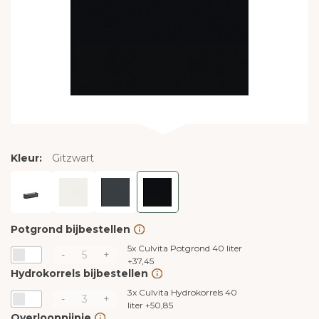
Kleur:
Gitzwart
Potgrond bijbestellen
5x
Culvita Potgrond 40 liter
-
+
+
37,45
Hydrokorrels bijbestellen
3x
Culvita Hydrokorrels 40
-
+
liter
+
50,85
Overlooppijpje