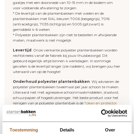
gaatjes met een doorsnede van 10-15 mm in de bodem om
voor voldoende afwatering te zorgen.
* De levertijd van de plantenbakken met wielen en de
plantenbakken met RAL kleuren 7006 (beigegrijs), 7016
(antracietgrijs), 7035 (lichtgrijs) en 9005 (gitzwart) is
gemiddeld 4-6 weken
* Polyester plantenbakken zijn niet te bestellen in afwijkende
maten, maatwerk is niet mogelijk
Levertijd
: Onze vierkante polyester plantenbakken worden
rechtstreeks vanaf de fabriek bij jouw thuisbezorgd. Dit
gebeurd eigenlijk altijd binnen 4 werkdagen. In sommige
gevallen is de levertijd langer (zie nadelen), wij brengen jou hier
uiteraard van op de hoogte!
Onderhoud polyester plantenbakken
: Wij adviseren de
polyester plantenbakken tweemaal per jaar schoon te maken.
Uiteraard niet met agressieve schoonmaakmiddelen, staalwol,
schuurpapier of hogedrukreiniger. Het beste product voor het
reinigen van je polyester plantenbak is de "
clean en protector
set
". Dit middel reinigt je polyester plantenbak en geeft je
plantenbak een nieuwe beschermlaag.
Deze plantenbakken zijn ook leverbaar in
onderstaande RAL kleuren
Toestemming
Details
Over