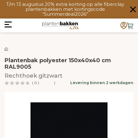
T/m 13 augustus 20% extra korting op alle fiberclay
plantenbakken met kortingscode
“Summerdeal2026”
Plantenbak polyester 150x40x40 cm
RAL9005
Rechthoek gitzwart
( 0 )
|
Levering binnen 2 werkdagen