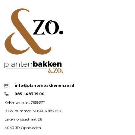
info@plantenbakkenenzo.nl
085 – 487 19 00
KvK-nummer: 76593711
BTW-nummer: NL860691871B01
Lakemondsestraat 26
4043 JD Opheusden