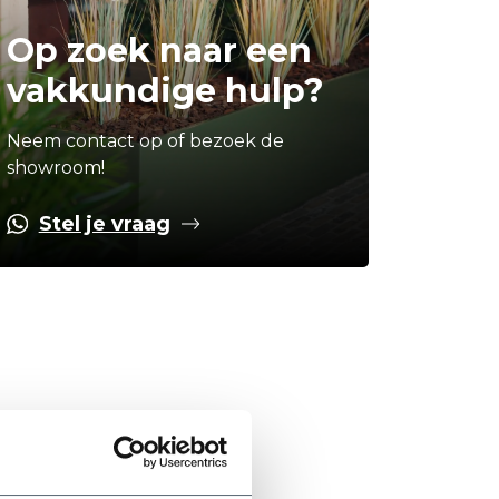
Op zoek naar een
vakkundige hulp?
Neem contact op of bezoek de
showroom!
Stel je vraag