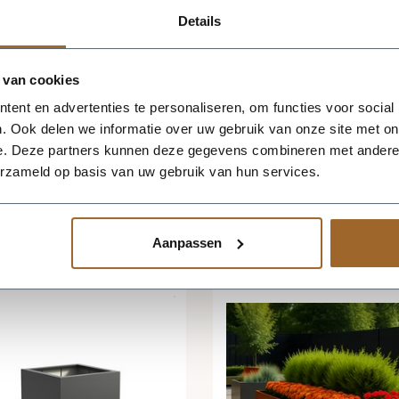
lantenbak er niet bij? Neem contact op en we kijken
Details
antenbakken worden rechtstreeks vanaf de fabriek bij
 van cookies
altijd binnen 4 werkdagen. In sommige gevallen is de
ard van op de hoogte!
ent en advertenties te personaliseren, om functies voor social
. Ook delen we informatie over uw gebruik van onze site met on
e. Deze partners kunnen deze gegevens combineren met andere i
erzameld op basis van uw gebruik van hun services.
Aanpassen