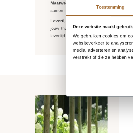
Maatwerk:
Staat jouw maat cortenstalen p
Toestemming
samen naar de mogelijkheden.
Levertijd
: Onze vierkante cortenstalen pl
Deze website maakt gebruik
jouw thuisbezorgd. Dit gebeurd eigenlijk 
levertijd langer, wij brengen jou hier uitera
We gebruiken cookies om cont
websiteverkeer te analyseren
media, adverteren en analys
verstrekt of die ze hebben v