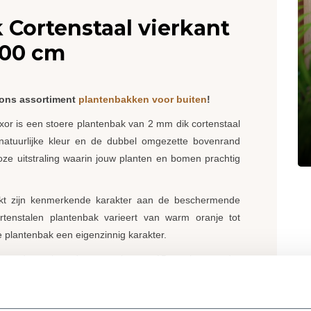
 Cortenstaal vierkant
100 cm
 ons assortiment
plantenbakken voor buiten
!
xor is een stoere plantenbak van 2 mm dik cortenstaal
e natuurlijke kleur en de dubbel omgezette bovenrand
oze uitstraling waarin jouw planten en bomen prachtig
nkt zijn kenmerkende karakter aan de beschermende
rtenstalen plantenbak varieert van warm oranje tot
e plantenbak een eigenzinnig karakter.
n worden geleverd met pootjes van 15 mm hoog onder
 plantenbak is voorzien van afwateringsgaten. Zo heeft
weeft deze een klein stukje boven de grond.