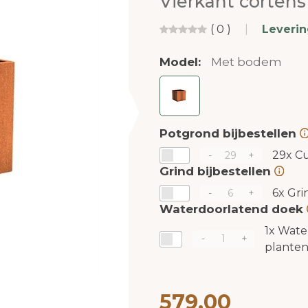
Vierkant cortens
( 0 )
|
Leveri
Model:
Met bodem
Potgrond bijbestellen
29x
Cu
-
+
Grind bijbestellen
6x
Gri
-
+
Waterdoorlatend doek
1x
Wate
-
+
plante
579,00