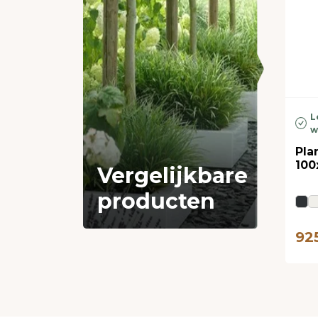
L
w
Pla
100
Vergelijkbare
producten
92