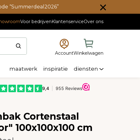
scode “Summerdeal2026”
howroom
Voor bedrijven
Klantenservice
Over ons
Account
Winkelwagen
maatwerk
inspiratie
diensten
nbak Cortenstaal
or" 100x100x100 cm