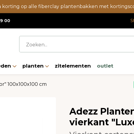
a korting op alle fiberclay plantenbakken met korting
19 00
S
eden
planten
zitelementen
outlet
xor" 100x100x100 cm
Adezz Plante
vierkant "Lux