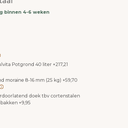
taal
ng binnen 4-6 weken
lvita Potgrond 40 liter
+
217,21
nd moraine 8-16 mm (25 kg)
+
59,70
rdoorlatend doek tbv cortenstalen
nbakken
+
9,95