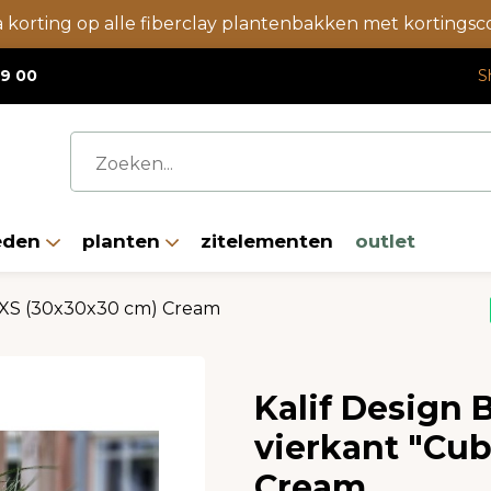
a korting op alle fiberclay plantenbakken met korting
19 00
S
eden
planten
zitelementen
outlet
 XS (30x30x30 cm) Cream
Kalif Design
vierkant "Cu
Cream