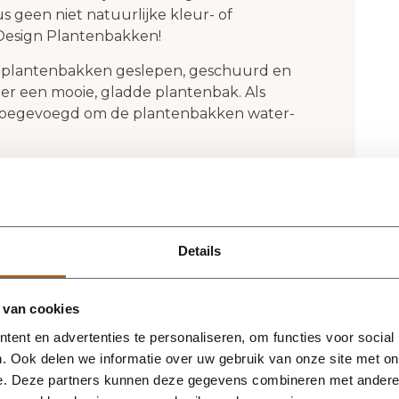
 geen niet natuurlijke kleur- of
f Design Plantenbakken!
 plantenbakken geslepen, geschuurd en
 er een mooie, gladde plantenbak. Als
g toegevoegd om de plantenbakken water-
f Design plantenbakken? Neem gerust
aan
deze pagina
verder. De belangrijkste
gn plantenbakken zijn:
Details
atie met het gebruik van hydrokorrels
 van cookies
ent en advertenties te personaliseren, om functies voor social
 gebruiken
. Ook delen we informatie over uw gebruik van onze site met on
at geboord te worden)
e. Deze partners kunnen deze gegevens combineren met andere i