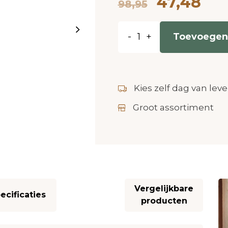
47,48
98,95
-
+
Toevoegen
Kies zelf dag van leve
Groot assortiment
Vergelijkbare
ecificaties
producten