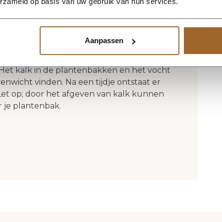
erzameld op basis van uw gebruik van hun services.
 van Kalif Design noemen wij met recht
tuurlijke kunstwerken horen kleine
t is kenmerkend voor het materiaal en de
Aanpassen
gn Plantenbakken. Wanneer de
et de buitenlucht zullen ze in de eerste
Het kalk in de plantenbakken en het vocht
nwicht vinden. Na een tijdje ontstaat er
Let op; door het afgeven van kalk kunnen
 je plantenbak.