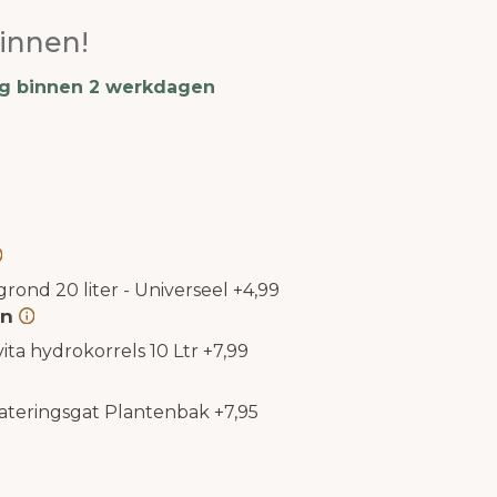
innen!
ng binnen 2 werkdagen
rond 20 liter - Universeel
+
4,99
en
ita hydrokorrels 10 Ltr
+
7,99
ateringsgat Plantenbak
+
7,95