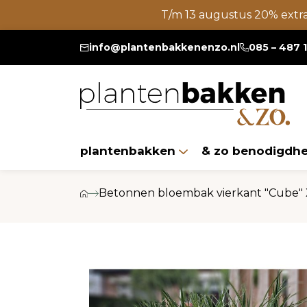
T/m 13 augustus 20% extr
info@plantenbakkenenzo.nl
085 – 487 
plantenbakken
& zo benodigdh
Betonnen bloembak vierkant "Cube"