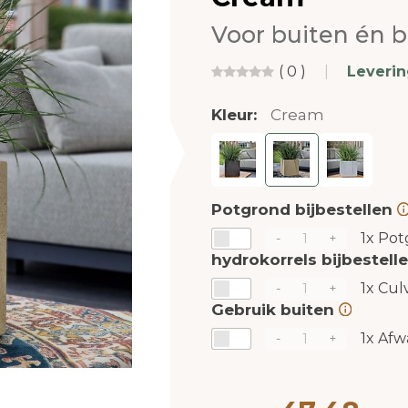
Voor buiten én b
( 0 )
|
Leveri
Kleur:
Cream
Potgrond bijbestellen
1x
Potg
-
+
hydrokorrels bijbestell
1x
Culv
-
+
Gebruik buiten
1x
Afw
-
+