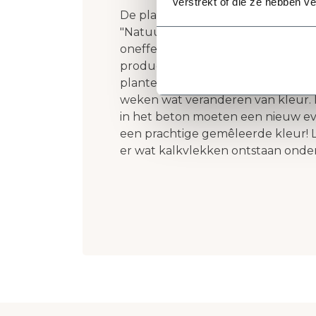
verstrekt of die ze hebben v
De plantenbakken en bloempotten
"Natuurlijke Kunstwerken"! Bij na
oneffenheden en kleurnuances. Di
productiemethode van Kalif Desi
plantenbakken in contact komen m
weken wat veranderen van kleur. 
in het beton moeten een nieuw eve
een prachtige gemêleerde kleur! 
er wat kalkvlekken ontstaan onder