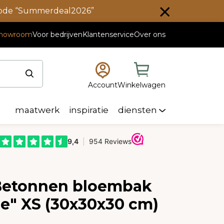
scode “Summerdeal2026”
howroom
Voor bedrijven
Klantenservice
Over ons
Account
Winkelwagen
maatwerk
inspiratie
diensten
 Betonnen bloembak
be" XS (30x30x30 cm)