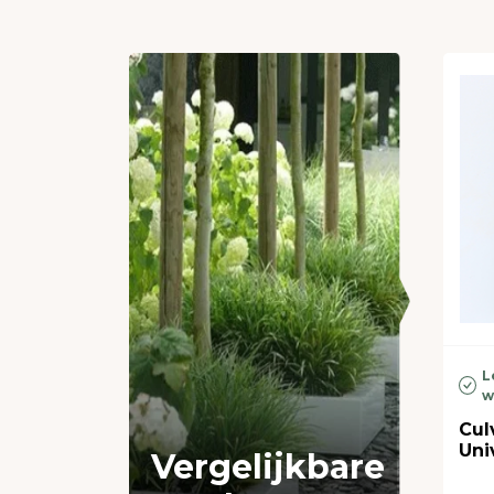
L
w
Cul
Uni
Vergelijkbare