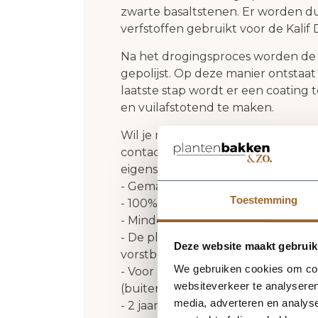
zwarte basaltstenen. Er worden dus
verfstoffen gebruikt voor de Kali
Na het drogingsproces worden de
gepolijst. Op deze manier ontstaat
laatste stap wordt er een coatin
en vuilafstotend te maken.
Wil je meer weten over onze Kali
contact met ons op of lees onder 
eigenschappen van onze Kalif Desi
- Gemaakt van natuursteen
Toestemming
- 100% handwerk
- Minder dan 2% chemicaliën
- De plantenbakken zijn in combin
Deze website maakt gebruik
vorstbestendig tot min 10 graden.
We gebruiken cookies om cont
- Voor zowel binnen als buiten te
websiteverkeer te analyseren
(buiten dient er een afwateringsg
media, adverteren en analys
- 2 jaar garantie (aflopend)!