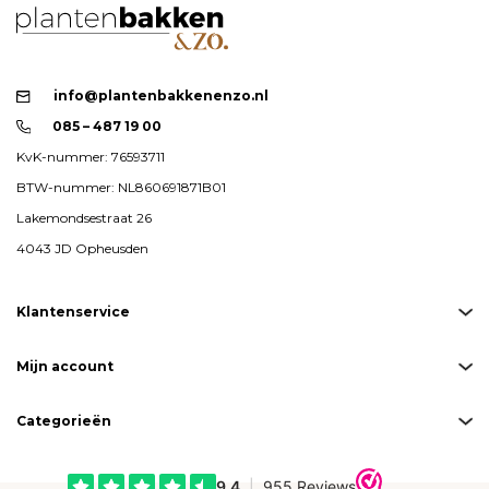
info@plantenbakkenenzo.nl
085 – 487 19 00
KvK-nummer: 76593711
BTW-nummer: NL860691871B01
Lakemondsestraat 26
4043 JD Opheusden
Klantenservice
Mijn account
Categorieën