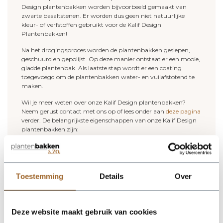
Design plantenbakken worden bijvoorbeeld gemaakt van
zwarte basaltstenen. Er worden dus geen niet natuurlijke
kleur- of verfstoffen gebruikt voor de Kalif Design
Plantenbakken!
Na het drogingsproces worden de plantenbakken geslepen,
geschuurd en gepolijst. Op deze manier ontstaat er een mooie,
gladde plantenbak. Als laatste stap wordt er een coating
toegevoegd om de plantenbakken water- en vuilafstotend te
maken.
Wil je meer weten over onze Kalif Design plantenbakken?
Neem gerust contact met ons op of lees onder aan
deze pagina
verder. De belangrijkste eigenschappen van onze Kalif Design
plantenbakken zijn:
- Gemaakt van natuursteen
- 100% handwerk
- Minder dan 2% chemicaliën
- De plantenbakken zijn in combinatie met het gebruik van
hydrokorrels vorstbestendig tot min 10 graden.
Toestemming
Details
Over
- Voor zowel binnen als buiten te gebruiken
(buiten dient er een afwateringsgat geboord te worden)
- 2 jaar garantie (aflopend)!
Deze website maakt gebruik van cookies
De plantenbakken en bloempotten van Kalif Design noemen