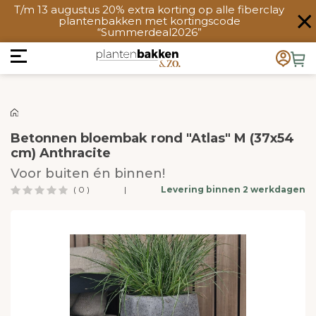
T/m 13 augustus 20% extra korting op alle fiberclay
plantenbakken met kortingscode
“Summerdeal2026”
Betonnen bloembak rond "Atlas" M (37x54
cm) Anthracite
Voor buiten én binnen!
( 0 )
|
Levering binnen 2 werkdagen