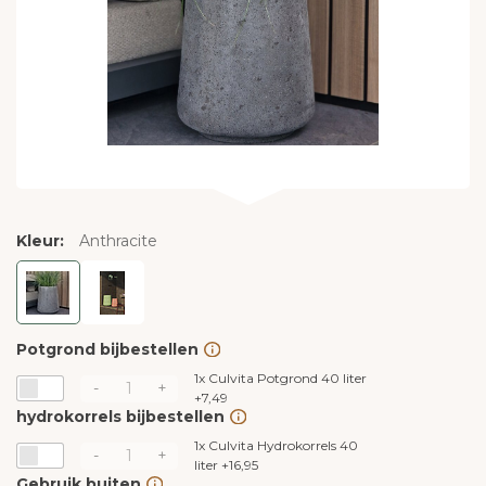
Kleur:
Anthracite
Potgrond bijbestellen
1x
Culvita Potgrond 40 liter
-
+
+
7,49
hydrokorrels bijbestellen
1x
Culvita Hydrokorrels 40
-
+
liter
+
16,95
Gebruik buiten