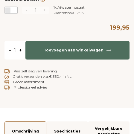
1x
Afwateringsgat
-
+
Plantenbak
+
7,95
199,95
-
+
Toevoegen aan winkelwagen
Kies zelf dag van levering
Gratis verzenden v.a.€ 350,- in NL
Groot assortiment
Professioneel advies
Vergelijkbare
Omschrijving
Specificaties
producten